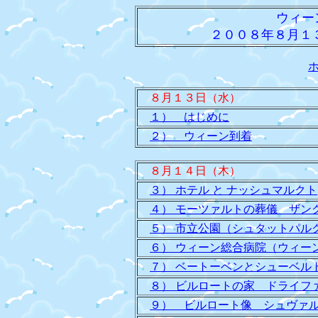
ウィー
２００８年８月１３
８月１３日（水）
１） はじめに
２） ウィーン到着
８月１４日（木）
３） ホテル と ナッシュマルクト
４） モーツァルトの葬儀 ザン
５） 市立公園（シュタットパル
６） ウィーン総合病院（ウィー
７） ベートーベンとシューベル
８） ビルロートの家 ドライフ
９） ビルロート像 シュヴァ