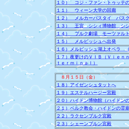
１０） コジ・ファン・トゥッテ
１１） ウィーン大学の回廊
１２） メルカーバスタイ パス
１３） 王宮 シシィ博物館 シ
１４） ブルク劇場 モーツァル
１５） メルビッシュへ出発
１６）メルビッシュ湖上オペラ 
１７）夜更けのＶＩＢ（Ｖｉｅｎ
ｔｅｒｍｉｎａｌ）
８月１５日（金）
１８）アイゼンシュタットへ
１９）エステルハージー宮殿
２０）ハイドン博物館（ハイドン
２１）ベルク教会・ハイドンの霊
２２）ラクセンブルク宮殿
２３）シェーンブルン宮殿